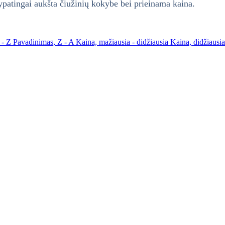
atingai aukšta čiužinių kokybe bei prieinama kaina.
 - Z
Pavadinimas, Z - A
Kaina, mažiausia - didžiausia
Kaina, didžiausi