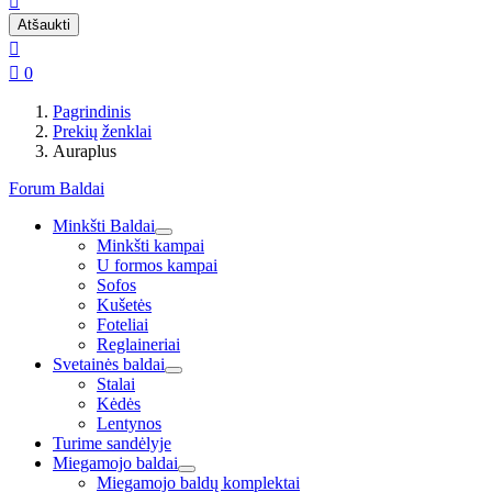

Atšaukti


0
Pagrindinis
Prekių ženklai
Auraplus
Forum Baldai
Minkšti Baldai
Minkšti kampai
U formos kampai
Sofos
Kušetės
Foteliai
Reglaineriai
Svetainės baldai
Stalai
Kėdės
Lentynos
Turime sandėlyje
Miegamojo baldai
Miegamojo baldų komplektai