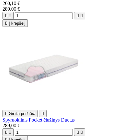
260,10 €
289,00 €





Į krepšelį

Greita peržiūra

Spyruoklinis Pocket čiužinys Duetas
289,00 €





Į krepšelį