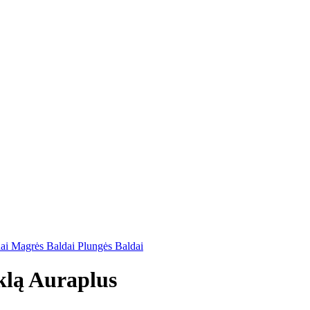
dai
Magrės Baldai
Plungės Baldai
klą Auraplus