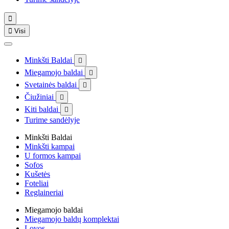


Visi
Minkšti Baldai

Miegamojo baldai

Svetainės baldai

Čiužiniai

Kiti baldai

Turime sandėlyje
Minkšti Baldai
Minkšti kampai
U formos kampai
Sofos
Kušetės
Foteliai
Reglaineriai
Miegamojo baldai
Miegamojo baldų komplektai
Lovos