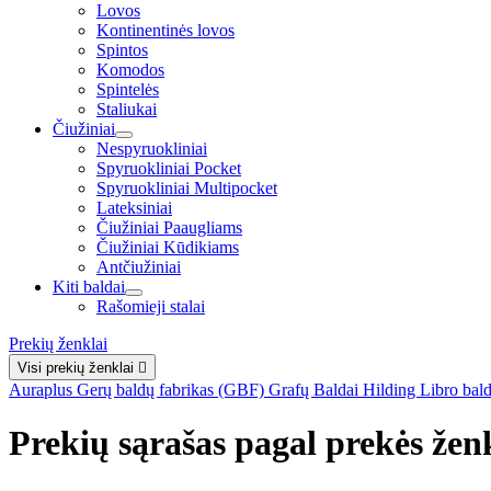
Lovos
Kontinentinės lovos
Spintos
Komodos
Spintelės
Staliukai
Čiužiniai
Nespyruokliniai
Spyruokliniai Pocket
Spyruokliniai Multipocket
Lateksiniai
Čiužiniai Paaugliams
Čiužiniai Kūdikiams
Antčiužiniai
Kiti baldai
Rašomieji stalai
Prekių ženklai
Visi prekių ženklai

Auraplus
Gerų baldų fabrikas (GBF)
Grafų Baldai
Hilding
Libro bal
Prekių sąrašas pagal prekės žen