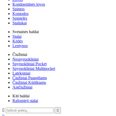
Kontinentinės lovos
Spintos
Komodos
Spintelės
Staliukai
Svetainės baldai
Stalai
Kėdės
Lentynos
Čiužiniai
Nespyruokliniai
Spyruokliniai Pocket
Spyruokliniai Multipocket
Lateksiniai
Čiužiniai Paaugliams
Čiužiniai Kūdikiams
Antčiužiniai
Kiti baldai
Rašomieji stalai

