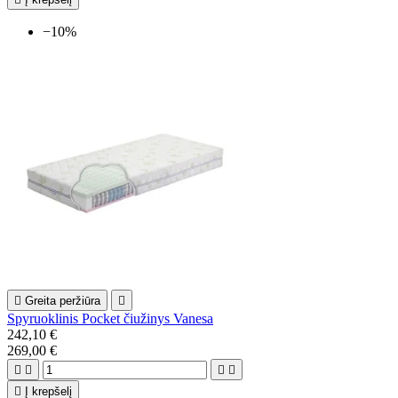
−10%

Greita peržiūra

Spyruoklinis Pocket čiužinys Vanesa
242,10 €
269,00 €





Į krepšelį