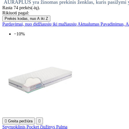
AURAPLUS yra žinomas prekinis ženklas, kuris pasižymi yp
Rasta 74 prekės(-ių).
Rikiuoti pagal:
Prekės kodas, nuo A iki Z
Pardavimai, nuo didžiausių iki mažiausių
Aktualumas
Pavadinimas, A
−10%

Greita peržiūra

Spyruoklinis Pocket čiužinys Palma