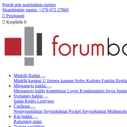
Pereiti prie pagrindinio turinio
Skambinkite mums: +370 672 27860

Prisijungti

Krepšelis
0
Minkšti Baldai
Minkšti kampai
U formos kampai
Sofos
Kušetės
Foteliai
Reglai
Miegamojo baldai
Miegamojo baldų komplektai
Lovos
Kontinentinės lovos
Spint
Svetainės baldai
Stalai
Kėdės
Lentynos
Čiužiniai
Nespyruokliniai
Spyruokliniai Pocket
Spyruokliniai Multipock
Kiti baldai
Rašomieji stalai
Turime sandėlyje