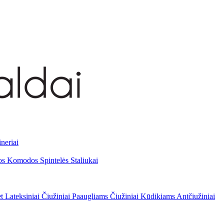
neriai
os
Komodos
Spintelės
Staliukai
et
Lateksiniai
Čiužiniai Paaugliams
Čiužiniai Kūdikiams
Antčiužiniai