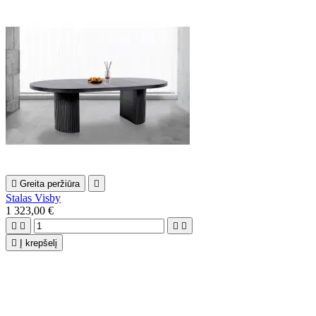

Greita peržiūra

Stalas Visby
1 323,00 €





Į krepšelį