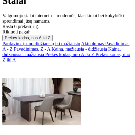
Stalai
Valgomojo stalai internetu – modernūs, klasikiniai bei kokybiški
sprendimai jūsų namams.
Rasta 6 prekės(-ių).
Rikiuoti pagal:
Prekės kodas, nuo A iki Z
Pardavimai, nuo didžiausių iki mažiausių
Aktualumas
Pavadinimas,
A - Z
Pavadinimas, Z - A
Kaina, mažiausia - didžiausia
Kaina,
didžiausia - mažiausia
Prekės kodas, nuo A iki Z
Prekės kodas, nuo
Z iki A