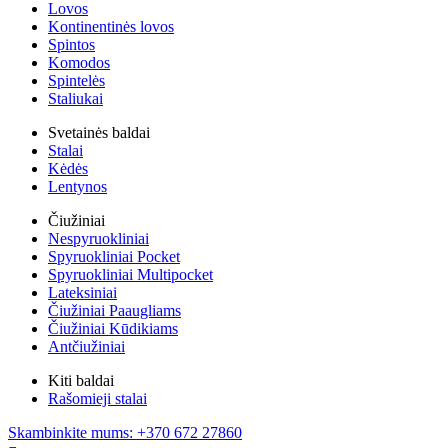
Lovos
Kontinentinės lovos
Spintos
Komodos
Spintelės
Staliukai
Svetainės baldai
Stalai
Kėdės
Lentynos
Čiužiniai
Nespyruokliniai
Spyruokliniai Pocket
Spyruokliniai Multipocket
Lateksiniai
Čiužiniai Paaugliams
Čiužiniai Kūdikiams
Antčiužiniai
Kiti baldai
Rašomieji stalai
Skambinkite mums: +370 672 27860