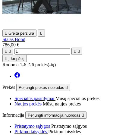

Greita peržiūra

Stalas Bond
786,00 €





Į krepšelį
Rodoma 1-6 iš 6 prekės(-ių)
Prekės
Perjungti prekės nuorodas

Specialūs pasiūlymai
Mūsų specialios prekės
Naujos prekės
Mūsų naujos prekės
Informacija
Perjungti informacija nuorodas

Pristatymo sąlygos
Pristatymo sąlgyos
Pirkimo taisyklės
Pirkimo taisyklės