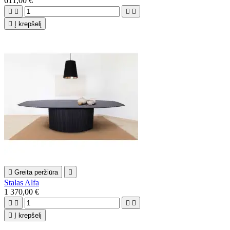
611,00 €





Į krepšelį

Greita peržiūra

Stalas Alfa
1 370,00 €





Į krepšelį