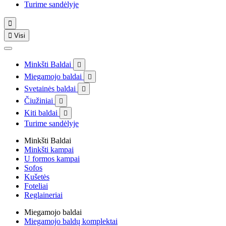
Turime sandėlyje


Visi
Minkšti Baldai

Miegamojo baldai

Svetainės baldai

Čiužiniai

Kiti baldai

Turime sandėlyje
Minkšti Baldai
Minkšti kampai
U formos kampai
Sofos
Kušetės
Foteliai
Reglaineriai
Miegamojo baldai
Miegamojo baldų komplektai