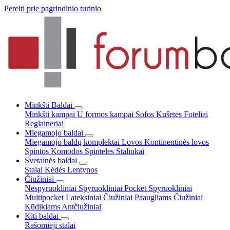
Pereiti prie pagrindinio turinio
Minkšti Baldai
Minkšti kampai
U formos kampai
Sofos
Kušetės
Foteliai
Reglaineriai
Miegamojo baldai
Miegamojo baldų komplektai
Lovos
Kontinentinės lovos
Spintos
Komodos
Spintelės
Staliukai
Svetainės baldai
Stalai
Kėdės
Lentynos
Čiužiniai
Nespyruokliniai
Spyruokliniai Pocket
Spyruokliniai
Multipocket
Lateksiniai
Čiužiniai Paaugliams
Čiužiniai
Kūdikiams
Antčiužiniai
Kiti baldai
Rašomieji stalai