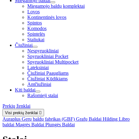
Miegamojo baldai
Miegamojo baldų komplektai
Lovos
Kontinentinės lovos
Spintos
Komodos
Spintelės
Staliukai
Čiužiniai
Nespyruokliniai
Spyruokliniai Pocket
Spyruokliniai Multipocket
Lateksiniai
Čiužiniai Paaugliams
Čiužiniai Kūdikiams
Antčiužiniai
Kiti baldai
Rašomieji stalai
Prekių ženklai
Visi prekių ženklai

Auraplus
Gerų baldų fabrikas (GBF)
Grafų Baldai
Hilding
Libro
baldai
Magrės Baldai
Plungės Baldai