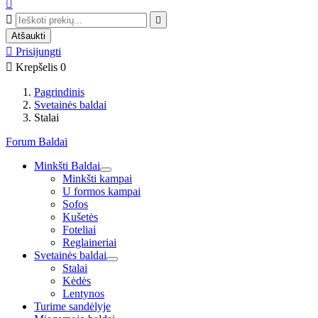



Atšaukti

Prisijungti

Krepšelis
0
Pagrindinis
Svetainės baldai
Stalai
Forum Baldai
Minkšti Baldai
Minkšti kampai
U formos kampai
Sofos
Kušetės
Foteliai
Reglaineriai
Svetainės baldai
Stalai
Kėdės
Lentynos
Turime sandėlyje