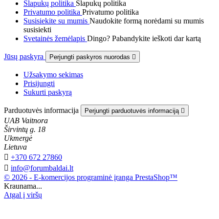
Slapukų politika
Slapukų politika
Privatumo politika
Privatumo politika
Susisiekite su mumis
Naudokite formą norėdami su mumis
susisiekti
Svetainės žemėlapis
Dingo? Pabandykite ieškoti dar kartą
Jūsų paskyra
Perjungti paskyros nuorodas

Užsakymo sekimas
Prisijungti
Sukurti paskyrą
Parduotuvės informacija
Perjungti parduotuvės informaciją

UAB Vaitnora
Širvintų g. 18
Ukmergė
Lietuva

+370 672 27860

info@forumbaldai.lt
© 2026 - E-komercijos programinė įranga PrestaShop™
Kraunama...
Atgal į viršų