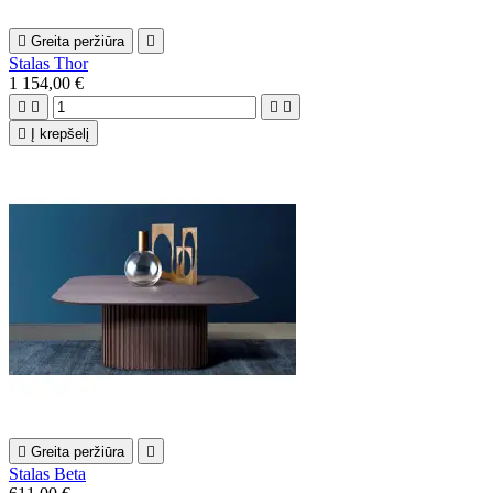

Greita peržiūra

Stalas Thor
1 154,00 €





Į krepšelį

Greita peržiūra

Stalas Beta