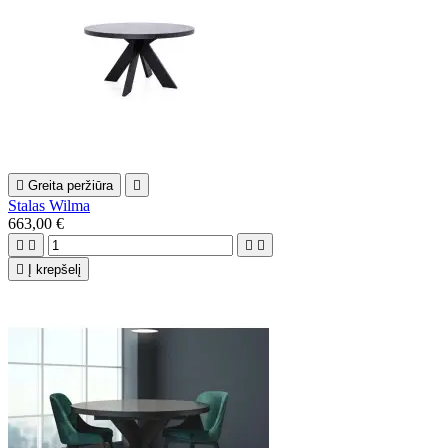

Greita peržiūra

Stalas Wilma
663,00 €





Į krepšelį