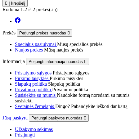

Į krepšelį
Rodoma 1-2 iš 2 prekės(-ių)
Prekės
Perjungti prekės nuorodas

Specialūs pasiūlymai
Mūsų specialios prekės
Naujos prekės
Mūsų naujos prekės
Informacija
Perjungti informacija nuorodas

Pristatymo sąlygos
Pristatymo sąlgyos
Pirkimo taisyklės
Pirkimo taisyklės
Slapukų politika
Slapukų politika
Privatumo politika
Privatumo politika
Susisiekite su mumis
Naudokite formą norėdami su mumis
susisiekti
Svetainės žemėlapis
Dingo? Pabandykite ieškoti dar kartą
Jūsų paskyra
Perjungti paskyros nuorodas

Užsakymo sekimas
Prisijungti