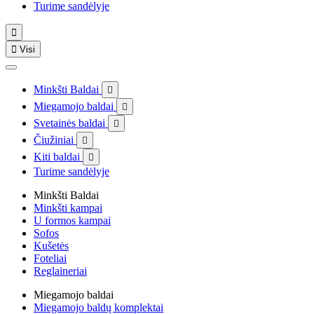
Turime sandėlyje


Visi
Minkšti Baldai

Miegamojo baldai

Svetainės baldai

Čiužiniai

Kiti baldai

Turime sandėlyje
Minkšti Baldai
Minkšti kampai
U formos kampai
Sofos
Kušetės
Foteliai
Reglaineriai
Miegamojo baldai
Miegamojo baldų komplektai