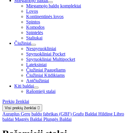
Miegamojo baldai
Miegamojo baldų komplektai
Lovos
Kontinentinės lovos
Spintos
Komodos
Spintelės
Staliukai
Čiužiniai
Nespyruokliniai
Spyruokliniai Pocket
Spyruokliniai Multipocket
Lateksiniai
Čiužiniai Paaugliams
Čiužiniai Kūdikiams
Antčiužiniai
Kiti baldai
Rašomieji stalai
Prekių ženklai
Visi prekių ženklai

Auraplus
Gerų baldų fabrikas (GBF)
Grafų Baldai
Hilding
Libro
baldai
Magrės Baldai
Plungės Baldai