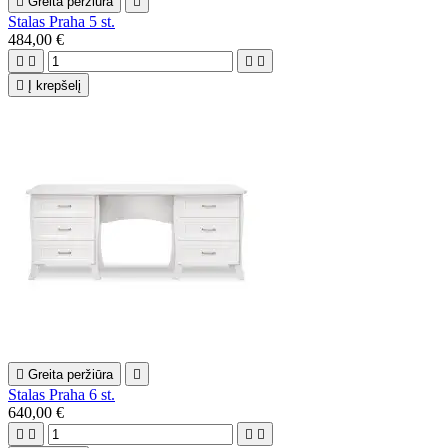

Greita peržiūra

Stalas Praha 5 st.
484,00 €





Į krepšelį

Greita peržiūra

Stalas Praha 6 st.
640,00 €



