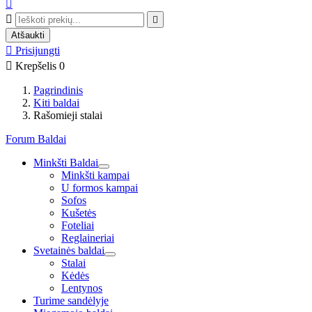



Atšaukti

Prisijungti

Krepšelis
0
Pagrindinis
Kiti baldai
Rašomieji stalai
Forum Baldai
Minkšti Baldai
Minkšti kampai
U formos kampai
Sofos
Kušetės
Foteliai
Reglaineriai
Svetainės baldai
Stalai
Kėdės
Lentynos
Turime sandėlyje