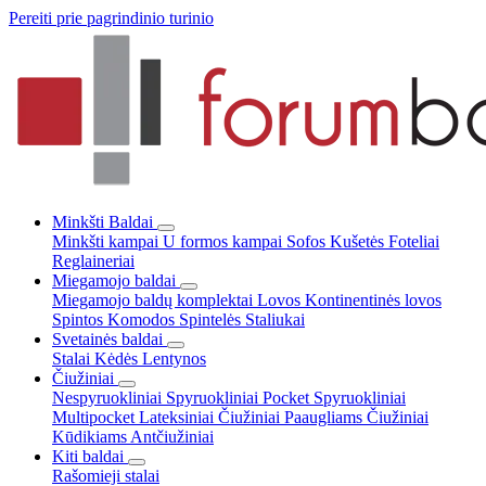
Pereiti prie pagrindinio turinio
Minkšti Baldai
Minkšti kampai
U formos kampai
Sofos
Kušetės
Foteliai
Reglaineriai
Miegamojo baldai
Miegamojo baldų komplektai
Lovos
Kontinentinės lovos
Spintos
Komodos
Spintelės
Staliukai
Svetainės baldai
Stalai
Kėdės
Lentynos
Čiužiniai
Nespyruokliniai
Spyruokliniai Pocket
Spyruokliniai
Multipocket
Lateksiniai
Čiužiniai Paaugliams
Čiužiniai
Kūdikiams
Antčiužiniai
Kiti baldai
Rašomieji stalai