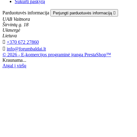
Sukurti paskyrą
Parduotuvės informacija
Perjungti parduotuvės informaciją

UAB Vaitnora
Širvintų g. 18
Ukmergė
Lietuva

+370 672 27860

info@forumbaldai.lt
© 2026 - E-komercijos programinė įranga PrestaShop™
Kraunama...
Atgal į viršų