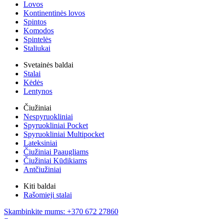
Lovos
Kontinentinės lovos
Spintos
Komodos
Spintelės
Staliukai
Svetainės baldai
Stalai
Kėdės
Lentynos
Čiužiniai
Nespyruokliniai
Spyruokliniai Pocket
Spyruokliniai Multipocket
Lateksiniai
Čiužiniai Paaugliams
Čiužiniai Kūdikiams
Antčiužiniai
Kiti baldai
Rašomieji stalai
Skambinkite mums: +370 672 27860