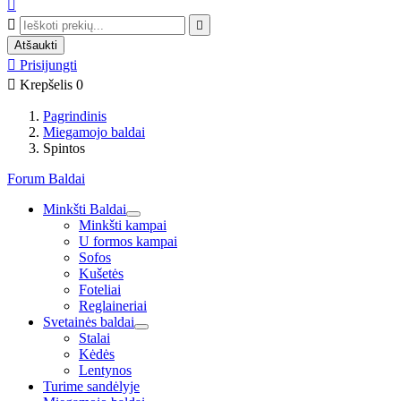



Atšaukti

Prisijungti

Krepšelis
0
Pagrindinis
Miegamojo baldai
Spintos
Forum Baldai
Minkšti Baldai
Minkšti kampai
U formos kampai
Sofos
Kušetės
Foteliai
Reglaineriai
Svetainės baldai
Stalai
Kėdės
Lentynos
Turime sandėlyje