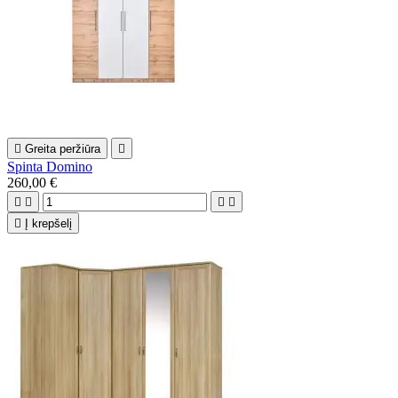

Greita peržiūra

Spinta Domino
260,00 €





Į krepšelį