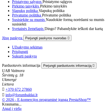
Pristatymo sąlygos
Pristatymo sąlgyos
Pirkimo taisyklės
Pirkimo taisyklės
Slapukų politika
Slapukų politika
Privatumo politika
Privatumo politika
Susisiekite su mumis
Naudokite formą norėdami su mumis
susisiekti
Svetainės žemėlapis
Dingo? Pabandykite ieškoti dar kartą
Jūsų paskyra
Perjungti paskyros nuorodas

Užsakymo sekimas
Prisijungti
Sukurti paskyrą
Parduotuvės informacija
Perjungti parduotuvės informaciją

UAB Vaitnora
Širvintų g. 18
Ukmergė
Lietuva

+370 672 27860

info@forumbaldai.lt
© 2026 - E-komercijos programinė įranga PrestaShop™
Kraunama...
Atgal į viršų