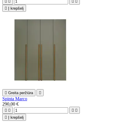





Į krepšelį

Greita peržiūra

Spinta Marco
290,00 €





Į krepšelį