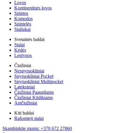
Lovos
Kontinentinės lovos
Spintos
Komodos
Spintelės
Staliukai
Svetainės baldai
Stalai
Kėdės
Lentynos
Čiužiniai
Nespyruokliniai
Spyruokliniai Pocket
Spyruokliniai Multipocket
Lateksiniai
Čiužiniai Paaugliams
Čiužiniai Kūdikiams
Antčiužiniai
Kiti baldai
Rašomieji stalai
Skambinkite mums: +370 672 27860