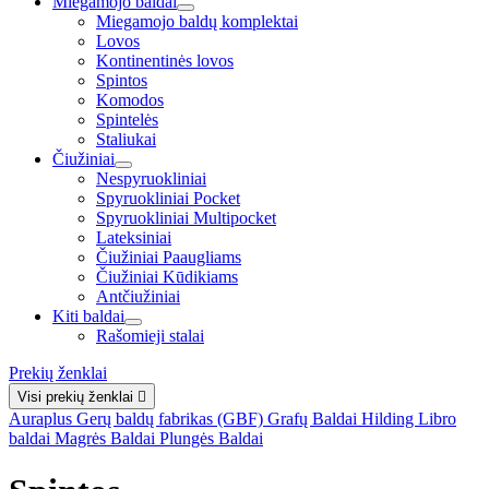
Miegamojo baldai
Miegamojo baldų komplektai
Lovos
Kontinentinės lovos
Spintos
Komodos
Spintelės
Staliukai
Čiužiniai
Nespyruokliniai
Spyruokliniai Pocket
Spyruokliniai Multipocket
Lateksiniai
Čiužiniai Paaugliams
Čiužiniai Kūdikiams
Antčiužiniai
Kiti baldai
Rašomieji stalai
Prekių ženklai
Visi prekių ženklai

Auraplus
Gerų baldų fabrikas (GBF)
Grafų Baldai
Hilding
Libro
baldai
Magrės Baldai
Plungės Baldai