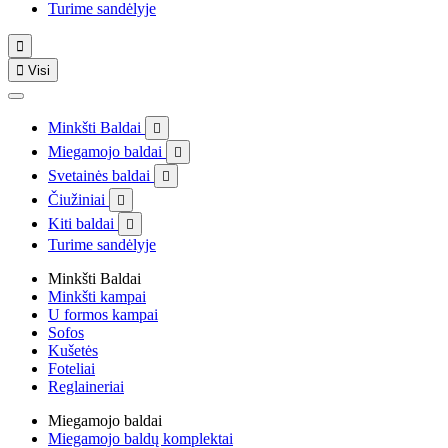
Turime sandėlyje


Visi
Minkšti Baldai

Miegamojo baldai

Svetainės baldai

Čiužiniai

Kiti baldai

Turime sandėlyje
Minkšti Baldai
Minkšti kampai
U formos kampai
Sofos
Kušetės
Foteliai
Reglaineriai
Miegamojo baldai
Miegamojo baldų komplektai