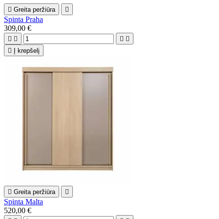

Greita peržiūra

Spinta Praha
309,00 €





Į krepšelį

Greita peržiūra

Spinta Malta
520,00 €