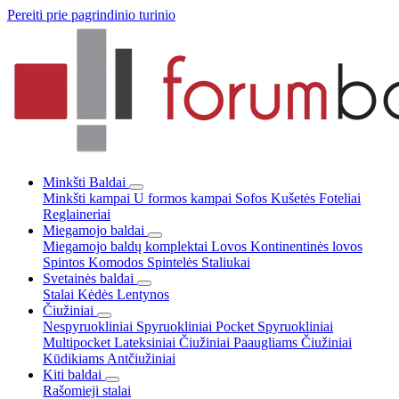
Pereiti prie pagrindinio turinio
Minkšti Baldai
Minkšti kampai
U formos kampai
Sofos
Kušetės
Foteliai
Reglaineriai
Miegamojo baldai
Miegamojo baldų komplektai
Lovos
Kontinentinės lovos
Spintos
Komodos
Spintelės
Staliukai
Svetainės baldai
Stalai
Kėdės
Lentynos
Čiužiniai
Nespyruokliniai
Spyruokliniai Pocket
Spyruokliniai
Multipocket
Lateksiniai
Čiužiniai Paaugliams
Čiužiniai
Kūdikiams
Antčiužiniai
Kiti baldai
Rašomieji stalai