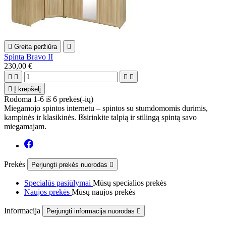

Greita peržiūra

Spinta Bravo II
230,00 €





Į krepšelį
Rodoma 1-6 iš 6 prekės(-ių)
Miegamojo spintos internetu – spintos su stumdomomis durimis,
kampinės ir klasikinės. Išsirinkite talpią ir stilingą spintą savo
miegamajam.
Prekės
Perjungti prekės nuorodas

Specialūs pasiūlymai
Mūsų specialios prekės
Naujos prekės
Mūsų naujos prekės
Informacija
Perjungti informacija nuorodas
