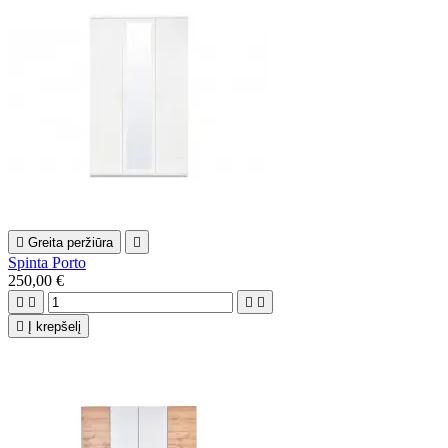

Greita peržiūra

Spinta Porto
250,00 €





Į krepšelį