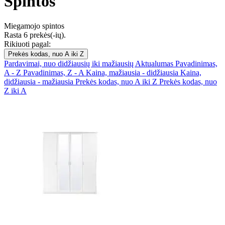
Spintos
Miegamojo spintos
Rasta 6 prekės(-ių).
Rikiuoti pagal:
Prekės kodas, nuo A iki Z
Pardavimai, nuo didžiausių iki mažiausių
Aktualumas
Pavadinimas,
A - Z
Pavadinimas, Z - A
Kaina, mažiausia - didžiausia
Kaina,
didžiausia - mažiausia
Prekės kodas, nuo A iki Z
Prekės kodas, nuo
Z iki A