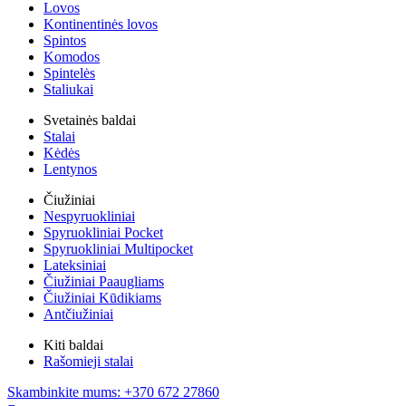
Lovos
Kontinentinės lovos
Spintos
Komodos
Spintelės
Staliukai
Svetainės baldai
Stalai
Kėdės
Lentynos
Čiužiniai
Nespyruokliniai
Spyruokliniai Pocket
Spyruokliniai Multipocket
Lateksiniai
Čiužiniai Paaugliams
Čiužiniai Kūdikiams
Antčiužiniai
Kiti baldai
Rašomieji stalai
Skambinkite mums: +370 672 27860