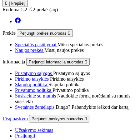

Į krepšelį
Rodoma 1-2 iš 2 prekės(-ių)
Prekės
Perjungti prekės nuorodas

Specialūs pasiūlymai
Mūsų specialios prekės
Naujos prekės
Mūsų naujos prekės
Informacija
Perjungti informacija nuorodas

Pristatymo sąlygos
Pristatymo sąlgyos
Pirkimo taisyklės
Pirkimo taisyklės
Slapukų politika
Slapukų politika
Privatumo politika
Privatumo politika
Susisiekite su mumis
Naudokite formą norėdami su mumis
susisiekti
Svetainės žemėlapis
Dingo? Pabandykite ieškoti dar kartą
Jūsų paskyra
Perjungti paskyros nuorodas

Užsakymo sekimas
Prisijungti