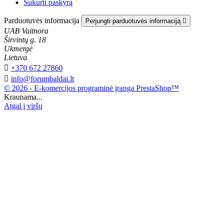
Sukurti paskyrą
Parduotuvės informacija
Perjungti parduotuvės informaciją

UAB Vaitnora
Širvintų g. 18
Ukmergė
Lietuva

+370 672 27860

info@forumbaldai.lt
© 2026 - E-komercijos programinė įranga PrestaShop™
Kraunama...
Atgal į viršų