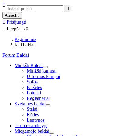



Atšaukti

Prisijungti

Krepšelis
0
Pagrindinis
Kiti baldai
Forum Baldai
Minkšti Baldai
Minkšti kampai
U formos kampai
Sofos
Kušetės
Foteliai
Reglaineriai
Svetainės baldai
Stalai
Kėdės
Lentynos
Turime sandėlyje
Miegamojo baldai