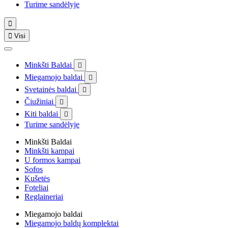
Turime sandėlyje


Visi
Minkšti Baldai

Miegamojo baldai

Svetainės baldai

Čiužiniai

Kiti baldai

Turime sandėlyje
Minkšti Baldai
Minkšti kampai
U formos kampai
Sofos
Kušetės
Foteliai
Reglaineriai
Miegamojo baldai
Miegamojo baldų komplektai