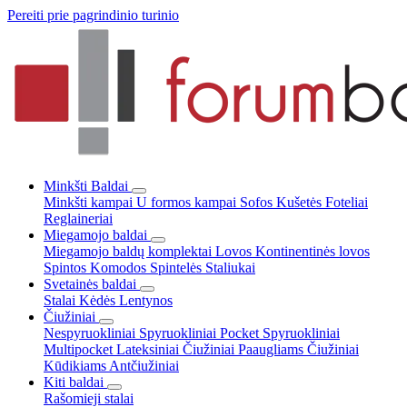
Pereiti prie pagrindinio turinio
Minkšti Baldai
Minkšti kampai
U formos kampai
Sofos
Kušetės
Foteliai
Reglaineriai
Miegamojo baldai
Miegamojo baldų komplektai
Lovos
Kontinentinės lovos
Spintos
Komodos
Spintelės
Staliukai
Svetainės baldai
Stalai
Kėdės
Lentynos
Čiužiniai
Nespyruokliniai
Spyruokliniai Pocket
Spyruokliniai
Multipocket
Lateksiniai
Čiužiniai Paaugliams
Čiužiniai
Kūdikiams
Antčiužiniai
Kiti baldai
Rašomieji stalai