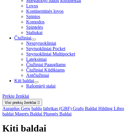
Miegamojo baldų komplektai
Lovos
Kontinentinės lovos
Spintos
Komodos
Spintelės
Staliukai
Čiužiniai
Nespyruokliniai
Spyruokliniai Pocket
Spyruokliniai Multipocket
Lateksiniai
Čiužiniai Paaugliams
Čiužiniai Kūdikiams
Antčiužiniai
Kiti baldai
Rašomieji stalai
Prekių ženklai
Visi prekių ženklai

Auraplus
Gerų baldų fabrikas (GBF)
Grafų Baldai
Hilding
Libro
baldai
Magrės Baldai
Plungės Baldai
Kiti baldai