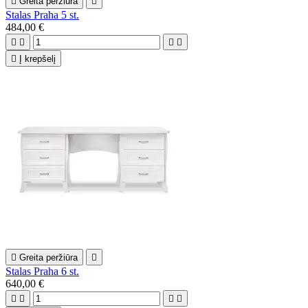

Greita peržiūra

Stalas Praha 5 st.
484,00 €





Į krepšelį

Greita peržiūra

Stalas Praha 6 st.
640,00 €



