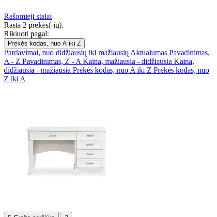
Rašomieji stalai
Rasta 2 prekės(-ių).
Rikiuoti pagal:
Prekės kodas, nuo A iki Z
Pardavimai, nuo didžiausių iki mažiausių
Aktualumas
Pavadinimas,
A - Z
Pavadinimas, Z - A
Kaina, mažiausia - didžiausia
Kaina,
didžiausia - mažiausia
Prekės kodas, nuo A iki Z
Prekės kodas, nuo
Z iki A