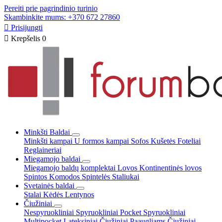
Pereiti prie pagrindinio turinio
Skambinkite mums: +370 672 27860

Prisijungti

Krepšelis
0
Minkšti Baldai
Minkšti kampai
U formos kampai
Sofos
Kušetės
Foteliai
Reglaineriai
Miegamojo baldai
Miegamojo baldų komplektai
Lovos
Kontinentinės lovos
Spintos
Komodos
Spintelės
Staliukai
Svetainės baldai
Stalai
Kėdės
Lentynos
Čiužiniai
Nespyruokliniai
Spyruokliniai Pocket
Spyruokliniai
Multipocket
Lateksiniai
Čiužiniai Paaugliams
Čiužiniai