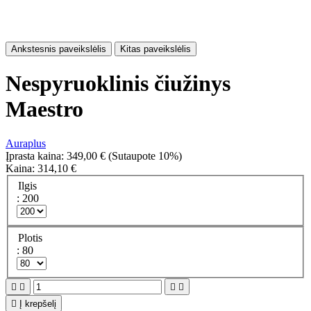
Ankstesnis paveikslėlis
Kitas paveikslėlis
Nespyruoklinis čiužinys
Maestro
Auraplus
Įprasta kaina:
349,00 €
(Sutaupote 10%)
Kaina:
314,10 €
Ilgis
: 200
Plotis
: 80





Į krepšelį