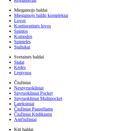
Reglaineriai
Miegamojo baldai
Miegamojo baldų komplektai
Lovos
Kontinentinės lovos
Spintos
Komodos
Spintelės
Staliukai
Svetainės baldai
Stalai
Kėdės
Lentynos
Čiužiniai
Nespyruokliniai
Spyruokliniai Pocket
Spyruokliniai Multipocket
Lateksiniai
Čiužiniai Paaugliams
Čiužiniai Kūdikiams
Antčiužiniai
Kiti baldai