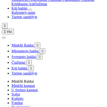
Kūdikiams
Antčiužiniai
Kiti baldai
Rašomieji stalai
Turime sandėlyje


Visi
Minkšti Baldai

Miegamojo baldai

Svetainės baldai

Čiužiniai

Kiti baldai

Turime sandėlyje
Minkšti Baldai
Minkšti kampai
U formos kampai
Sofos
Kušetės
Foteliai