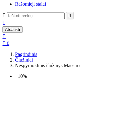
Rašomieji stalai



Atšaukti


0
Pagrindinis
Čiužiniai
Nespyruoklinis čiužinys Maestro
−10%