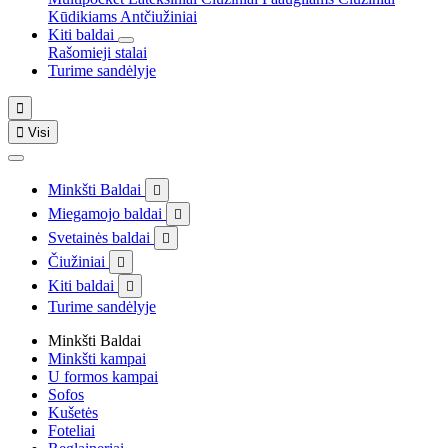
Kūdikiams
Antčiužiniai
Kiti baldai
Rašomieji stalai
Turime sandėlyje


Visi
Minkšti Baldai

Miegamojo baldai

Svetainės baldai

Čiužiniai

Kiti baldai

Turime sandėlyje
Minkšti Baldai
Minkšti kampai
U formos kampai
Sofos
Kušetės
Foteliai