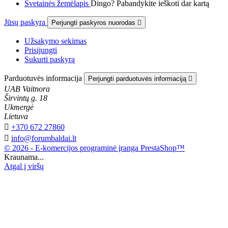
Svetainės žemėlapis
Dingo? Pabandykite ieškoti dar kartą
Jūsų paskyra
Perjungti paskyros nuorodas

Užsakymo sekimas
Prisijungti
Sukurti paskyrą
Parduotuvės informacija
Perjungti parduotuvės informaciją

UAB Vaitnora
Širvintų g. 18
Ukmergė
Lietuva

+370 672 27860

info@forumbaldai.lt
© 2026 - E-komercijos programinė įranga PrestaShop™
Kraunama...
Atgal į viršų