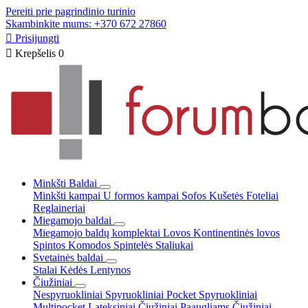
Pereiti prie pagrindinio turinio
Skambinkite mums: +370 672 27860

Prisijungti

Krepšelis
0
Minkšti Baldai
Minkšti kampai
U formos kampai
Sofos
Kušetės
Foteliai
Reglaineriai
Miegamojo baldai
Miegamojo baldų komplektai
Lovos
Kontinentinės lovos
Spintos
Komodos
Spintelės
Staliukai
Svetainės baldai
Stalai
Kėdės
Lentynos
Čiužiniai
Nespyruokliniai
Spyruokliniai Pocket
Spyruokliniai
Multipocket
Lateksiniai
Čiužiniai Paaugliams
Čiužiniai