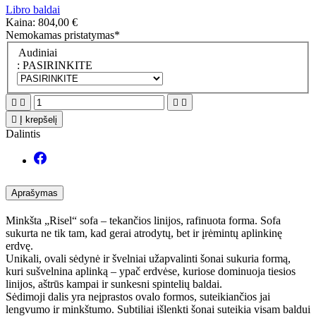
Libro baldai
Kaina:
804,00 €
Nemokamas pristatymas*
Audiniai
: PASIRINKITE





Į krepšelį
Dalintis
Aprašymas
Minkšta „Risel“ sofa – tekančios linijos, rafinuota forma. Sofa
sukurta ne tik tam, kad gerai atrodytų, bet ir įrėmintų aplinkinę
erdvę.
Unikali, ovali sėdynė ir švelniai užapvalinti šonai sukuria formą,
kuri sušvelnina aplinką – ypač erdvėse, kuriose dominuoja tiesios
linijos, aštrūs kampai ir sunkesni spintelių baldai.
Sėdimoji dalis yra neįprastos ovalo formos, suteikiančios jai
lengvumo ir minkštumo. Subtiliai išlenkti šonai suteikia visam baldui