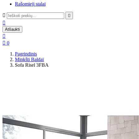
Rašomieji stalai



Atšaukti


0
Pagrindinis
Minkšti Baldai
Sofa Risel 3FBA