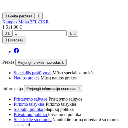

Greita peržiūra

Kampas Molta 2FL-BKR
1 511,00 €





Į krepšelį
Prekės
Perjungti prekės nuorodas

Specialūs pasiūlymai
Mūsų specialios prekės
Naujos prekės
Mūsų naujos prekės
Informacija
Perjungti informacija nuorodas

Pristatymo sąlygos
Pristatymo sąlgyos
Pirkimo taisyklės
Pirkimo taisyklės
Slapukų politika
Slapukų politika
Privatumo politika
Privatumo politika
Susisiekite su mumis
Naudokite formą norėdami su mumis
susisiekti