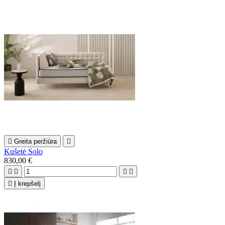

Greita peržiūra

Kušetė Solo
830,00 €





Į krepšelį