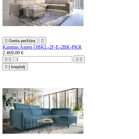

Greita peržiūra

Kampas Aspen OBKL-2F-E-2BK-PKR
2 469,00 €





Į krepšelį