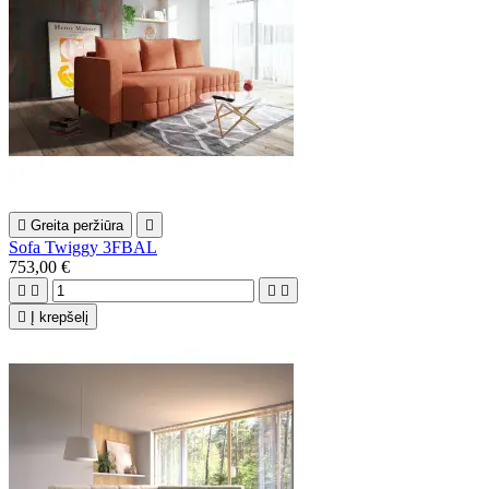

Greita peržiūra

Sofa Twiggy 3FBAL
753,00 €





Į krepšelį