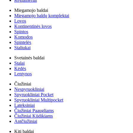
Reglaineriai
Miegamojo baldai
Miegamojo baldų komplektai
Lovos
Kontinentinės lovos
Spintos
Komodos
Spintelės
Staliukai
Svetainės baldai
Stalai
Kėdės
Lentynos
Čiužiniai
Nespyruokliniai
Spyruokliniai Pocket
Spyruokliniai Multipocket
Lateksiniai
Čiužiniai Paaugliams
Čiužiniai Kūdikiams
Antčiužiniai
Kiti baldai