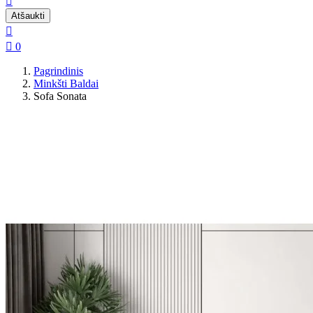

Atšaukti


0
Pagrindinis
Minkšti Baldai
Sofa Sonata