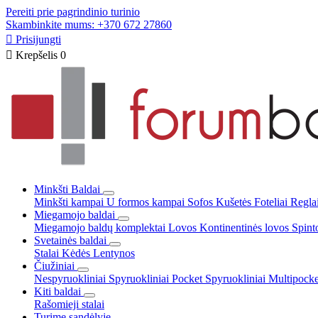
Pereiti prie pagrindinio turinio
Skambinkite mums: +370 672 27860

Prisijungti

Krepšelis
0
Minkšti Baldai
Minkšti kampai
U formos kampai
Sofos
Kušetės
Foteliai
Reglai
Miegamojo baldai
Miegamojo baldų komplektai
Lovos
Kontinentinės lovos
Spint
Svetainės baldai
Stalai
Kėdės
Lentynos
Čiužiniai
Nespyruokliniai
Spyruokliniai Pocket
Spyruokliniai Multipock
Kiti baldai
Rašomieji stalai
Turime sandėlyje