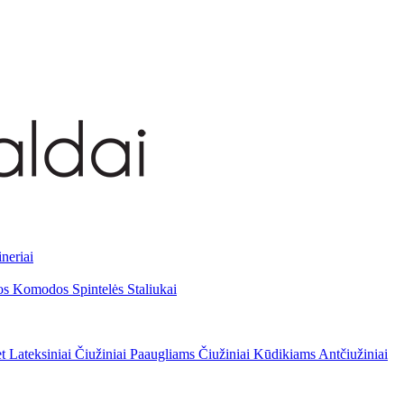
neriai
os
Komodos
Spintelės
Staliukai
et
Lateksiniai
Čiužiniai Paaugliams
Čiužiniai Kūdikiams
Antčiužiniai