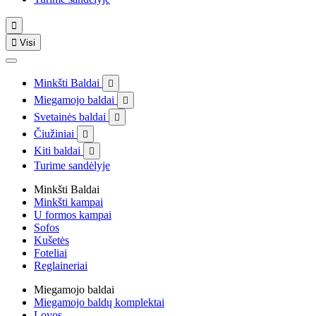


Visi
Minkšti Baldai

Miegamojo baldai

Svetainės baldai

Čiužiniai

Kiti baldai

Turime sandėlyje
Minkšti Baldai
Minkšti kampai
U formos kampai
Sofos
Kušetės
Foteliai
Reglaineriai
Miegamojo baldai
Miegamojo baldų komplektai
Lovos