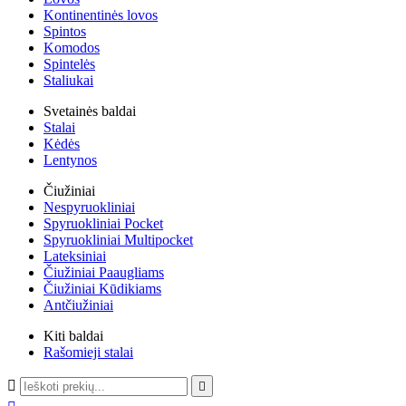
Kontinentinės lovos
Spintos
Komodos
Spintelės
Staliukai
Svetainės baldai
Stalai
Kėdės
Lentynos
Čiužiniai
Nespyruokliniai
Spyruokliniai Pocket
Spyruokliniai Multipocket
Lateksiniai
Čiužiniai Paaugliams
Čiužiniai Kūdikiams
Antčiužiniai
Kiti baldai
Rašomieji stalai

