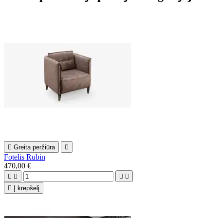

Greita peržiūra

Fotelis Rubin
470,00 €





Į krepšelį