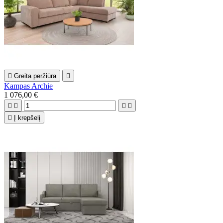

Greita peržiūra

Kampas Archie
1 076,00 €





Į krepšelį