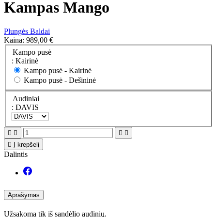
Kampas Mango
Plungės Baldai
Kaina:
989,00 €
Kampo pusė
: Kairinė
Kampo pusė -
Kairinė
Kampo pusė -
Dešininė
Audiniai
: DAVIS





Į krepšelį
Dalintis
Aprašymas
Užsakoma tik i
š sandėlio audinių.