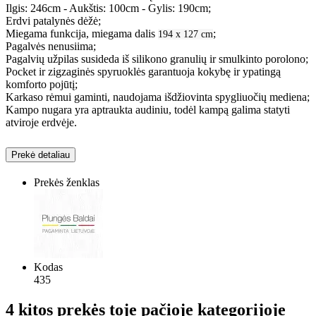
Ilgis: 246cm - Aukštis: 100cm - Gylis: 190cm;
Erdvi patalynės dėžė;
Miegama funkcija, miegama dalis
;
194 x 127 cm
Pagalvės nenusiima;
Pagalvių užpilas susideda iš silikono granulių ir smulkinto porolono;
Pocket ir zigzaginės spyruoklės garantuoja kokybę ir ypatingą
komforto pojūtį;
Karkaso rėmui gaminti, naudojama išdžiovinta spygliuočių mediena;
Kampo nugara yra aptraukta audiniu, todėl kampą galima statyti
atviroje erdvėje.
Prekė detaliau
Prekės ženklas
Kodas
435
4 kitos prekės toje pačioje kategorijoje