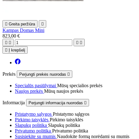

Greita peržiūra

Kampas Domas Mini
823,00 €





Į krepšelį
Prekės
Perjungti prekės nuorodas

Specialūs pasiūlymai
Mūsų specialios prekės
Naujos prekės
Mūsų naujos prekės
Informacija
Perjungti informacija nuorodas

Pristatymo sąlygos
Pristatymo sąlgyos
Pirkimo taisyklės
Pirkimo taisyklės
Slapukų politika
Slapukų politika
Privatumo politika
Privatumo politika
Susisiekite su mumis
Naudokite formą norėdami su mumis