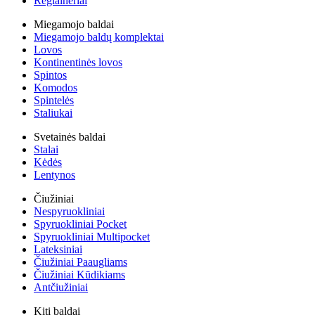
Reglaineriai
Miegamojo baldai
Miegamojo baldų komplektai
Lovos
Kontinentinės lovos
Spintos
Komodos
Spintelės
Staliukai
Svetainės baldai
Stalai
Kėdės
Lentynos
Čiužiniai
Nespyruokliniai
Spyruokliniai Pocket
Spyruokliniai Multipocket
Lateksiniai
Čiužiniai Paaugliams
Čiužiniai Kūdikiams
Antčiužiniai
Kiti baldai