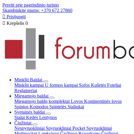
Pereiti prie pagrindinio turinio
Skambinkite mums: +370 672 27860

Prisijungti

Krepšelis
0
Minkšti Baldai
Minkšti kampai
U formos kampai
Sofos
Kušetės
Foteliai
Reglaineriai
Miegamojo baldai
Miegamojo baldų komplektai
Lovos
Kontinentinės lovos
Spintos
Komodos
Spintelės
Staliukai
Svetainės baldai
Stalai
Kėdės
Lentynos
Čiužiniai
Nespyruokliniai
Spyruokliniai Pocket
Spyruokliniai
Multipocket
Lateksiniai
Čiužiniai Paaugliams
Čiužiniai