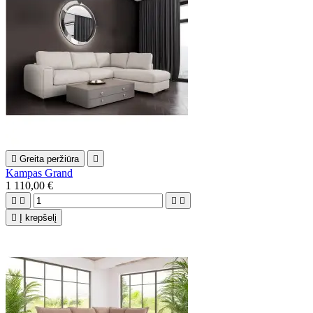

Greita peržiūra

Kampas Grand
1 110,00 €





Į krepšelį