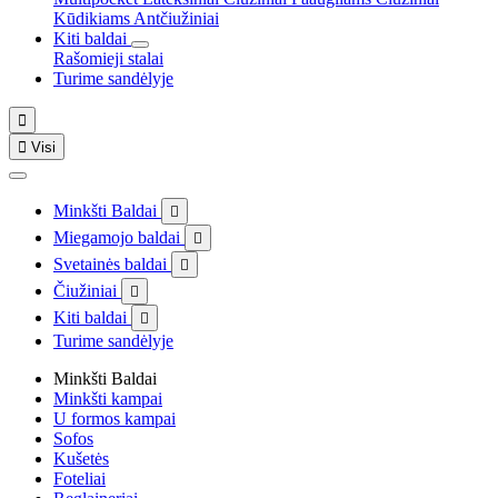
Kūdikiams
Antčiužiniai
Kiti baldai
Rašomieji stalai
Turime sandėlyje


Visi
Minkšti Baldai

Miegamojo baldai

Svetainės baldai

Čiužiniai

Kiti baldai

Turime sandėlyje
Minkšti Baldai
Minkšti kampai
U formos kampai
Sofos
Kušetės
Foteliai