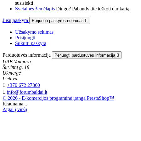
susisiekti
Svetainės žemėlapis
Dingo? Pabandykite ieškoti dar kartą
Jūsų paskyra
Perjungti paskyros nuorodas

Užsakymo sekimas
Prisijungti
Sukurti paskyrą
Parduotuvės informacija
Perjungti parduotuvės informaciją

UAB Vaitnora
Širvintų g. 18
Ukmergė
Lietuva

+370 672 27860

info@forumbaldai.lt
© 2026 - E-komercijos programinė įranga PrestaShop™
Kraunama...
Atgal į viršų