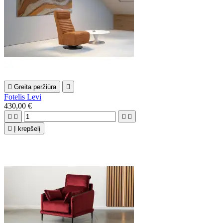

Greita peržiūra

Fotelis Levi
430,00 €





Į krepšelį