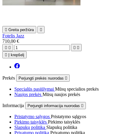

Greita peržiūra

Fotelis Jazz
710,00 €





Į krepšelį
Prekės
Perjungti prekės nuorodas

Specialūs pasiūlymai
Mūsų specialios prekės
Naujos prekės
Mūsų naujos prekės
Informacija
Perjungti informacija nuorodas

Pristatymo sąlygos
Pristatymo sąlgyos
Pirkimo taisyklės
Pirkimo taisyklės
Slapukų politika
Slapukų politika
Privatumo politika
Privatumo politika