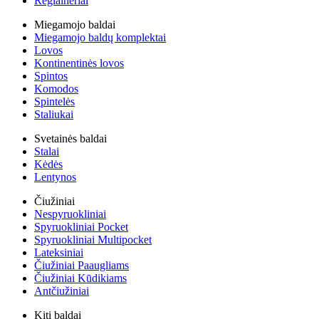
Reglaineriai
Miegamojo baldai
Miegamojo baldų komplektai
Lovos
Kontinentinės lovos
Spintos
Komodos
Spintelės
Staliukai
Svetainės baldai
Stalai
Kėdės
Lentynos
Čiužiniai
Nespyruokliniai
Spyruokliniai Pocket
Spyruokliniai Multipocket
Lateksiniai
Čiužiniai Paaugliams
Čiužiniai Kūdikiams
Antčiužiniai
Kiti baldai