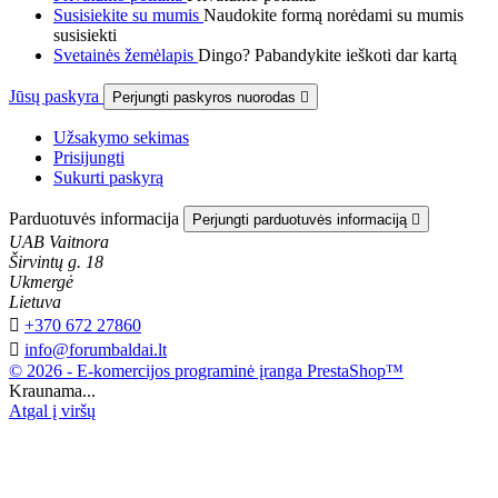
Susisiekite su mumis
Naudokite formą norėdami su mumis
susisiekti
Svetainės žemėlapis
Dingo? Pabandykite ieškoti dar kartą
Jūsų paskyra
Perjungti paskyros nuorodas

Užsakymo sekimas
Prisijungti
Sukurti paskyrą
Parduotuvės informacija
Perjungti parduotuvės informaciją

UAB Vaitnora
Širvintų g. 18
Ukmergė
Lietuva

+370 672 27860

info@forumbaldai.lt
© 2026 - E-komercijos programinė įranga PrestaShop™
Kraunama...
Atgal į viršų