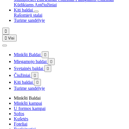
Kūdikiams
Antčiužiniai
Kiti baldai
Rašomieji stalai
Turime sandėlyje


Visi
Minkšti Baldai

Miegamojo baldai

Svetainės baldai

Čiužiniai

Kiti baldai

Turime sandėlyje
Minkšti Baldai
Minkšti kampai
U formos kampai
Sofos
Kušetės
Foteliai