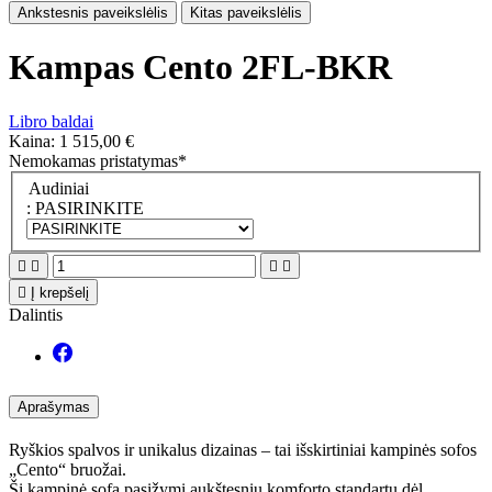
Ankstesnis paveikslėlis
Kitas paveikslėlis
Kampas Cento 2FL-BKR
Libro baldai
Kaina:
1 515,00 €
Nemokamas pristatymas*
Audiniai
: PASIRINKITE





Į krepšelį
Dalintis
Aprašymas
Ryškios spalvos ir unikalus dizainas – tai išskirtiniai kampinės sofos
„Cento“ bruožai.
Ši kampinė sofa pasižymi aukštesniu komforto standartu dėl