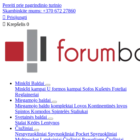
Pereiti prie pagrindinio turinio
Skambinkite mums: +370 672 27860

Prisijungti

Krepšelis
0
Minkšti Baldai
Minkšti kampai
U formos kampai
Sofos
Kušetės
Foteliai
Reglaineriai
Miegamojo baldai
Miegamojo baldų komplektai
Lovos
Kontinentinės lovos
Spintos
Komodos
Spintelės
Staliukai
Svetainės baldai
Stalai
Kėdės
Lentynos
Čiužiniai
Nespyruokliniai
Spyruokliniai Pocket
Spyruokliniai
Multipocket
Lateksiniai
Čiužiniai Paaugliams
Čiužiniai