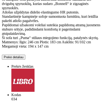
dvigubų spyruoklių, kurias sudaro „Bonnell“ ir zigzaginės
spyruoklės.
Atlošas užpildytas didelio elastingumo HR putomis.
Standartinėje kampinėje sofoje sumontuota furnitūra, kuri leidžia
pakelti atlošo pagalvėles.
Papildomai užsakomi voleliai suteikia papildomą atramą juosmens
stuburo srityje, padidindami komfortą ir pagerindami
atsipalaidavimą.
Ši sofa turi „Puma“ stiliaus miegojimo funkciją, patalynės skyrių.
Matmenys: Ilgis: 246 cm Plotis: 183 cm Aukštis: 91/102 cm
Miegamoji vieta: 194 x 147 cm
Prekė detaliau
Prekės ženklas
Kodas
034