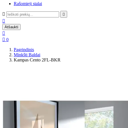
Rašomieji stalai



Atšaukti


0
Pagrindinis
Minkšti Baldai
Kampas Cento 2FL-BKR