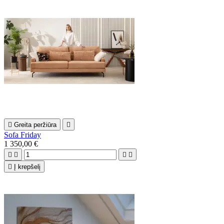

Greita peržiūra

Sofa Friday
1 350,00 €





Į krepšelį