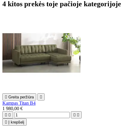
4 kitos prekės toje pačioje kategorijoje

Greita peržiūra

Kampas Titan B4
1 980,00 €





Į krepšelį