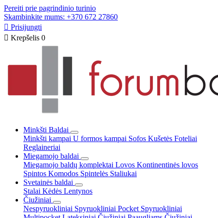
Pereiti prie pagrindinio turinio
Skambinkite mums: +370 672 27860

Prisijungti

Krepšelis
0
Minkšti Baldai
Minkšti kampai
U formos kampai
Sofos
Kušetės
Foteliai
Reglaineriai
Miegamojo baldai
Miegamojo baldų komplektai
Lovos
Kontinentinės lovos
Spintos
Komodos
Spintelės
Staliukai
Svetainės baldai
Stalai
Kėdės
Lentynos
Čiužiniai
Nespyruokliniai
Spyruokliniai Pocket
Spyruokliniai
Multipocket
Lateksiniai
Čiužiniai Paaugliams
Čiužiniai