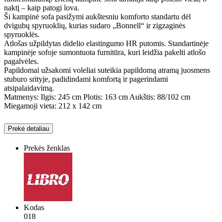
naktį – kaip patogi lova.
Ši kampinė sofa pasižymi aukštesniu komforto standartu dėl
dvigubų spyruoklių, kurias sudaro „Bonnell“ ir zigzaginės
spyruoklės.
Atlošas užpildytas didelio elastingumo HR putomis. Standartinėje
kampinėje sofoje sumontuota furnitūra, kuri leidžia pakelti atlošo
pagalvėles.
Papildomai užsakomi voleliai suteikia papildomą atramą juosmens
stuburo srityje, padidindami komfortą ir pagerindami
atsipalaidavimą.
Matmenys: Ilgis: 245 cm Plotis: 163 cm Aukštis: 88/102 cm
Miegamoji vieta: 212 x 142 cm
Prekė detaliau
Prekės ženklas
Kodas
018