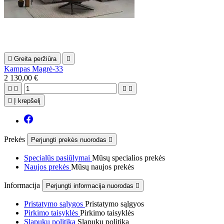

Greita peržiūra

Kampas Magrė-33
2 130,00 €





Į krepšelį
Prekės
Perjungti prekės nuorodas

Specialūs pasiūlymai
Mūsų specialios prekės
Naujos prekės
Mūsų naujos prekės
Informacija
Perjungti informacija nuorodas

Pristatymo sąlygos
Pristatymo sąlgyos
Pirkimo taisyklės
Pirkimo taisyklės
Slapukų politika
Slapukų politika