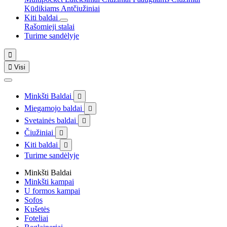
Kūdikiams
Antčiužiniai
Kiti baldai
Rašomieji stalai
Turime sandėlyje


Visi
Minkšti Baldai

Miegamojo baldai

Svetainės baldai

Čiužiniai

Kiti baldai

Turime sandėlyje
Minkšti Baldai
Minkšti kampai
U formos kampai
Sofos
Kušetės
Foteliai