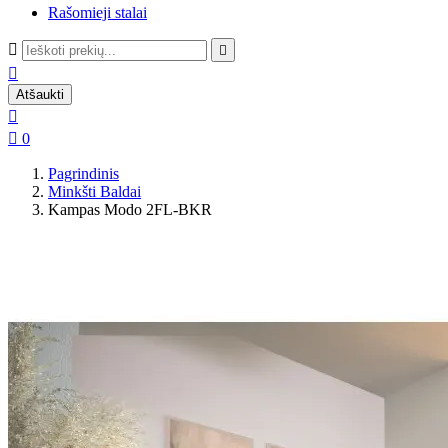
Rašomieji stalai



Atšaukti


0
Pagrindinis
Minkšti Baldai
Kampas Modo 2FL-BKR