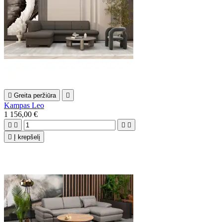

Greita peržiūra

Kampas Leo
1 156,00 €





Į krepšelį