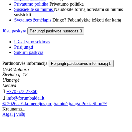
Privatumo politika
Privatumo politika
Susisiekite su mumis
Naudokite formą norėdami su mumis
susisiekti
Svetainės žemėlapis
Dingo? Pabandykite ieškoti dar kartą
Jūsų paskyra
Perjungti paskyros nuorodas

Užsakymo sekimas
Prisijungti
Sukurti paskyrą
Parduotuvės informacija
Perjungti parduotuvės informaciją

UAB Vaitnora
Širvintų g. 18
Ukmergė
Lietuva

+370 672 27860

info@forumbaldai.lt
© 2026 - E-komercijos programinė įranga PrestaShop™
Kraunama...
Atgal į viršų