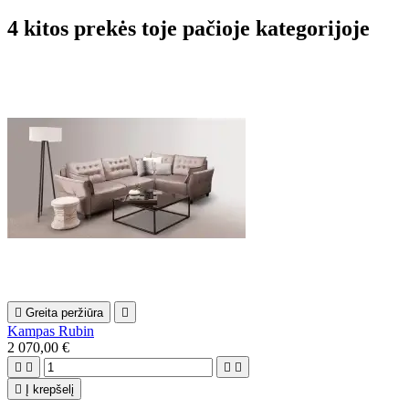
4 kitos prekės toje pačioje kategorijoje

Greita peržiūra

Kampas Rubin
2 070,00 €





Į krepšelį