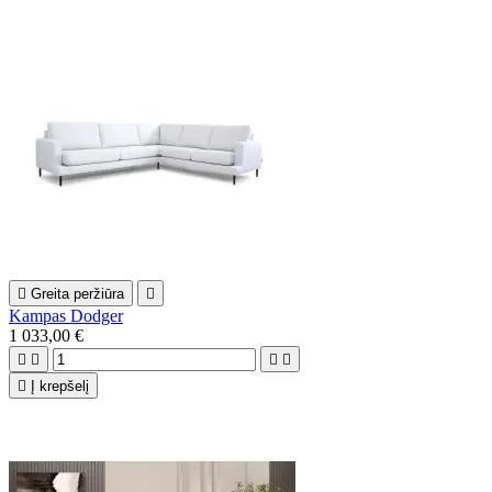

Greita peržiūra

Kampas Dodger
1 033,00 €





Į krepšelį