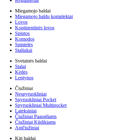
Reglaineriai
Miegamojo baldai
Miegamojo baldų komplektai
Lovos
Kontinentinės lovos
Spintos
Komodos
Spintelės
Staliukai
Svetainės baldai
Stalai
Kėdės
Lentynos
Čiužiniai
Nespyruokliniai
Spyruokliniai Pocket
Spyruokliniai Multipocket
Lateksiniai
Čiužiniai Paaugliams
Čiužiniai Kūdikiams
Antčiužiniai
Kiti baldai