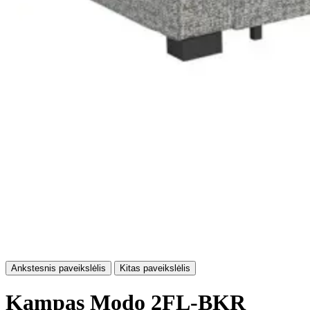
Ankstesnis paveikslėlis
Kitas paveikslėlis
Kampas Modo 2FL-BKR