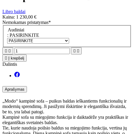
Libro baldai
Kaina:
1 230,00 €
Nemokamas pristatymas*
Audiniai
: PASIRINKITE





Į krepšelį
Dalintis
Aprašymas
„Modo“ kampinė sofa – puikus baldas ieškantiems funkcionalių ir
modernių sprendimų. Ji pasižymi išskirtine ir elegantiška išvaizda,
be to, yra labai patogi.
Kampinė sofa su miegojimo funkcija ir daiktadėže yra praktiškas ir
elegantiškas svetainės baldas.
Tie, kurie naudoja poilsio baldus su miegojimo funkcija, vertina jų
funkcionalumą. Dieną kampinė sofa tarnauja kaip poilsio vieta, o